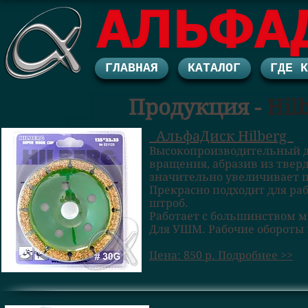
ГЛАВНАЯ
КАТАЛОГ
ГДЕ 
Продукция -
Hil
АльфаДиск Hilberg
Высокопроизводительный ди
вращения, абразив из твердо
значительно увеличивает п
Прекрасно подходит для раб
штроб.
Работает с большинством ма
Для УШМ. Рабочие обороты 
Цена: 850 р. Подробнее >>