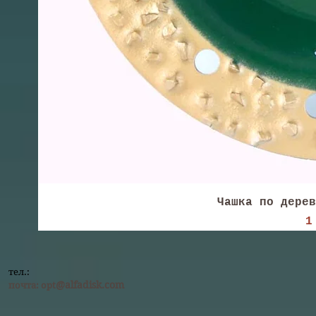
Чашка по дерев
Ц
1
тел.:
@alfadisk.com
почта:
opt