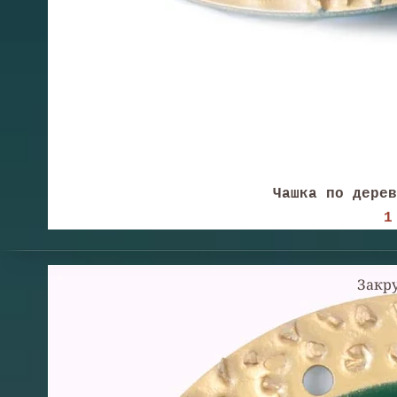
Чашка по дерев
Ц
1
Закр