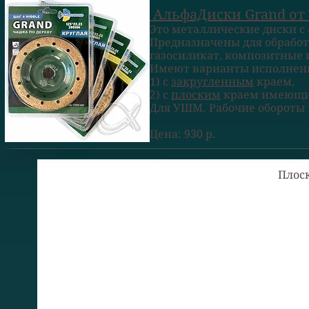
АльфаДиски Grand от 
Это металлические диски с 
Предназначены для обработк
газосиликат, композитные 
Имеют варианты исполнен
1) с
закругленным
краем,
2) с
плоским
краем имеющим
Для УШМ. Рабочие обороты 
Цена: 930 р.
Плоск