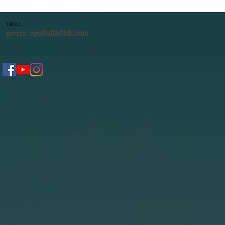
тел.:
@alfadisk.com
почта:
opt